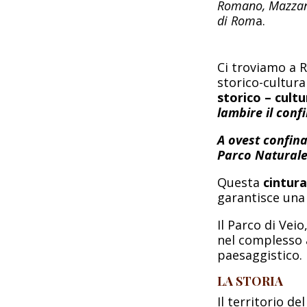
Romano, Mazzano
di Rom
a.
Ci troviamo a 
storico-cultura
storico – cultu
lambire il conf
A ovest confina
Parco Naturale 
Questa
cintur
garantisce una 
Il Parco di Vei
nel complesso
paesaggistico.
LA STORIA
Il territorio d