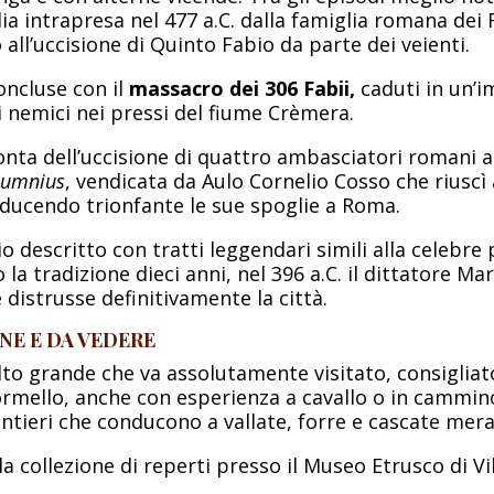
ia intrapresa nel 477 a.C. dalla famiglia romana dei 
o all’uccisione di Quinto Fabio da parte dei veienti.
oncluse con il
massacro dei 306 Fabii,
caduti in un’
 nemici nei pressi del fiume Crèmera.
onta dell’uccisione di quattro ambasciatori romani 
lumnius
, vendicata da Aulo Cornelio Cosso che riuscì 
nducendo trionfante le sue spoglie a Roma.
 descritto con tratti leggendari simili alla celebre 
la tradizione dieci anni, nel 396 a.C. il dittatore Ma
 distrusse definitivamente la città.
E E DA VEDERE
to grande che va assolutamente visitato, consigliat
Formello, anche con esperienza a cavallo o in cammin
entieri che conducono a vallate, forre e cascate mera
la collezione di reperti presso il Museo Etrusco di Vil