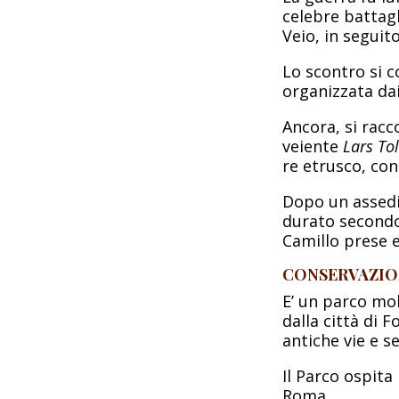
celebre battagl
Veio, in seguit
Lo scontro si c
organizzata dai
Ancora, si racc
veiente
Lars To
re etrusco, co
Dopo un assedio
durato secondo 
Camillo prese e
CONSERVAZION
E’ un parco mol
dalla città di 
antiche vie e s
Il Parco ospita 
Roma