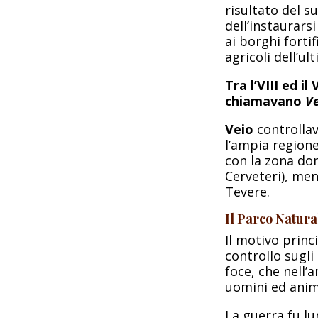
risultato del s
dell’instaurarsi
ai borghi fortif
agricoli dell’ul
Tra l’VIII ed i
chiamavano
Ve
Veio
controllav
l’ampia region
con la zona do
Cerveteri), me
Tevere.
Il Parco Natura
Il motivo princ
controllo sugli
foce, che nell’
uomini ed anima
La guerra fu lu