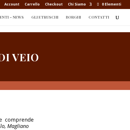
Account
Carrello
Checkout
Chi Siamo
0 Elementi
ENTI – NEWS
GLI ETRUSCHI
BORGHI
CONTATTI
DI VEIO
io e comprende
lo, Magliano