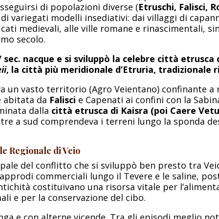
usseguirsi di popolazioni diverse (
Etruschi, Falisci, 
 di variegati modelli insediativi: dai villaggi di capan
icati medievali, alle ville romane e rinascimentali, sin
timo secolo.
l V sec. nacque e si sviluppò la celebre città etrusca
ii
, la città più meridionale d’Etruria, tradizionale 
a un vasto territorio (Agro Veientano) confinante a
e abitata da
Falisci
e Capenati ai confini con la Sabin
minata dalla
città etrusca di Kaisra (poi Caere Vet
ntre a sud comprendeva i terreni lungo la sponda de
le Regionale di Veio
ipale del conflitto che si sviluppò ben presto tra Vei
 approdi commerciali lungo il Tevere e le saline, pos
antichità costituivano una risorsa vitale per l’aliment
li e per la conservazione del cibo.
nga e con alterne vicende. Tra gli episodi meglio noti