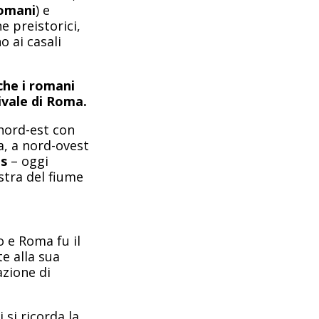
Romani
) e
ne preistorici,
o ai casali
 che i romani
rivale di Roma.
 nord-est con
a, a nord-ovest
us
– oggi
stra del fiume
o e Roma fu il
te alla sua
azione di
 si ricorda la