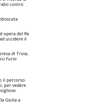
Fabii contro
imboscata
ad opera del Re
ad uccidere il
presa di Troia,
rco Furio
o il percorso
o, per vedere
vigliose.
la Giulia a