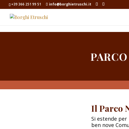
+39 366 251 99 51
info@borghietruschi.it
PARCO 
Il Parco 
Si estende per 
ben nove Comu