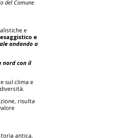
io del Comune
listiche e
aesaggistico
e
itale andando a
 nord con il
e sul clima e
diversità.
zione, risulta
valore
toria antica,