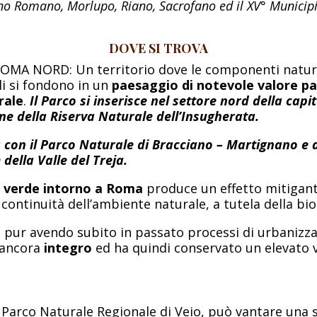
 Romano, Morlupo, Riano, Sacrofano ed il XV° Municip
DOVE SI TROVA
ROMA NORD: Un territorio dove le componenti natura
li si fondono in un
paesaggio di notevole valore p
rale
.
Il Parco si inserisce nel settore nord della cap
ine della Riserva Naturale dell’Insugherata.
 con il Parco Naturale di Bracciano – Martignano e a
della Valle del Treja.
a verde intorno a Roma
produce un effetto mitigant
continuità dell’ambiente naturale, a tutela della bio
o, pur avendo subito in passato processi di urbanizza
 ancora
integro
ed ha quindi conservato un elevato 
el Parco Naturale Regionale di Veio, può vantare una s