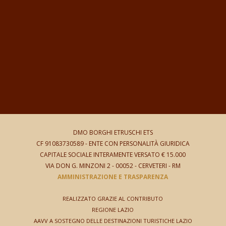
DMO BORGHI ETRUSCHI ETS
CF 91083730589 -
ENTE CON PERSONALITÀ GIURIDICA
CAPITALE SOCIALE INTERAMENTE VERSATO € 15.000
VIA DON G. MINZONI 2
- 00052 - CERVETERI - RM
AMMINISTRAZIONE E TRASPARENZA
REALIZZATO GRAZIE AL CONTRIBUTO
REGIONE LAZIO
AAVV A SOSTEGNO DELLE DESTINAZIONI TURISTICHE LAZIO