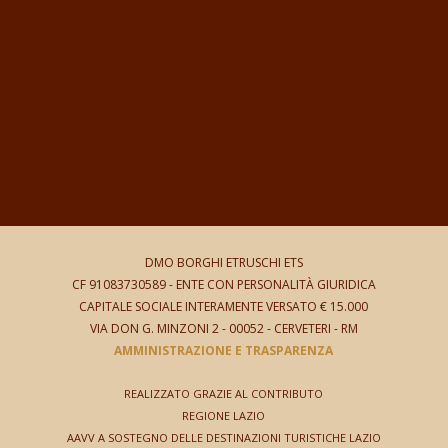
DMO BORGHI ETRUSCHI ETS
CF 91083730589 -
ENTE CON PERSONALITÀ GIURIDICA
CAPITALE SOCIALE INTERAMENTE VERSATO € 15.000
VIA DON G. MINZONI 2
- 00052 - CERVETERI - RM
AMMINISTRAZIONE E TRASPARENZA
REALIZZATO GRAZIE AL CONTRIBUTO
REGIONE LAZIO
AAVV A SOSTEGNO DELLE DESTINAZIONI TURISTICHE LAZIO