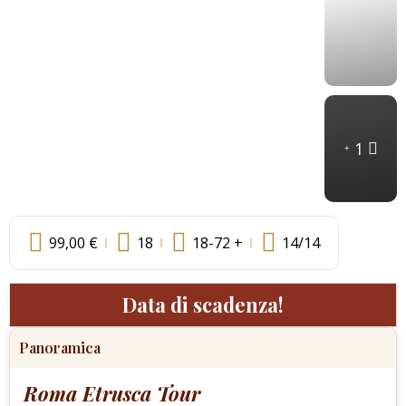
1
99,00
€
18
18-72 +
14
/14
Data di scadenza!
Panoramica
Roma Etrusca Tour