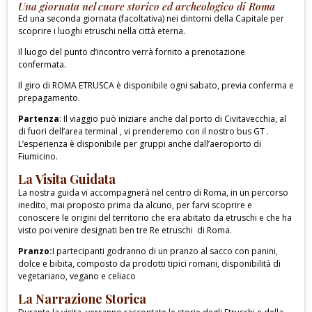
Una giornata nel cuore storico ed archeologico di Roma
Ed una seconda giornata (facoltativa) nei dintorni della Capitale per
scoprire i luoghi etruschi nella città eterna.
Il luogo del punto d’incontro verrà fornito a prenotazione
confermata.
Il giro di ROMA ETRUSCA è disponibile ogni sabato, previa conferma e
prepagamento.
Partenza
: Il viaggio può iniziare anche dal porto di Civitavecchia, al
di fuori dell’area terminal , vi prenderemo con il nostro bus GT .
L’esperienza è disponibile per gruppi anche dall’aeroporto di
Fiumicino.
La
Visita Guidata
La nostra guida vi accompagnerà nel centro di Roma, in un percorso
inedito, mai proposto prima da alcuno, per farvi scoprire e
conoscere le origini del territorio che era abitato da etruschi e che ha
visto poi venire designati ben tre Re etruschi di Roma.
Pranzo:
I partecipanti godranno di un pranzo al sacco con panini,
dolce e bibita, composto da prodotti tipici romani, disponibilità di
vegetariano, vegano e celiaco
La
Narrazione Storica