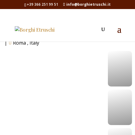
+39 366 251 99 51
info@borghietruschi.it
Roma Etrusca Tour
|
Roma , Italy